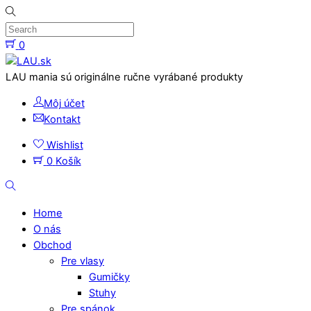
Skip
to
content
0
Menu
LAU mania sú originálne ručne vyrábané produkty
Môj účet
Kontakt
Wishlist
0
Košík
Search
Home
O nás
Obchod
Pre vlasy
Gumičky
Stuhy
Pre spánok