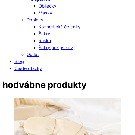
Obliečky
Masky
Doplnky
Kozmetické čelenky
Šatky
Rúška
Šatky pre psíkov
Outlet
Blog
Časté otázky
Close
hodvábne produkty
Menu