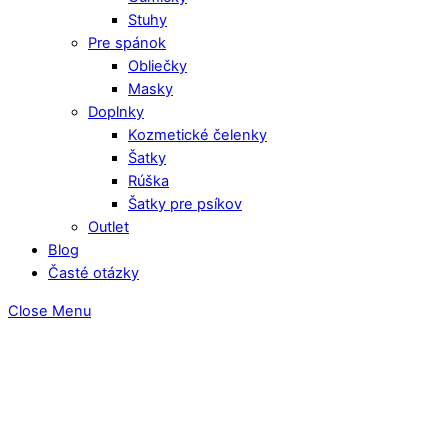
Stuhy
Pre spánok
Obliečky
Masky
Doplnky
Kozmetické čelenky
Šatky
Rúška
Šatky pre psíkov
Outlet
Blog
Časté otázky
Close Menu