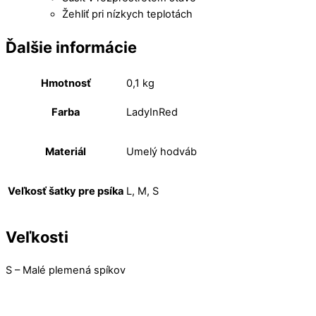
Žehliť pri nízkych teplotách
Ďalšie informácie
Hmotnosť
0,1 kg
Farba
LadyInRed
Materiál
Umelý hodváb
Veľkosť šatky pre psíka
L, M, S
Veľkosti
S – Malé plemená spíkov