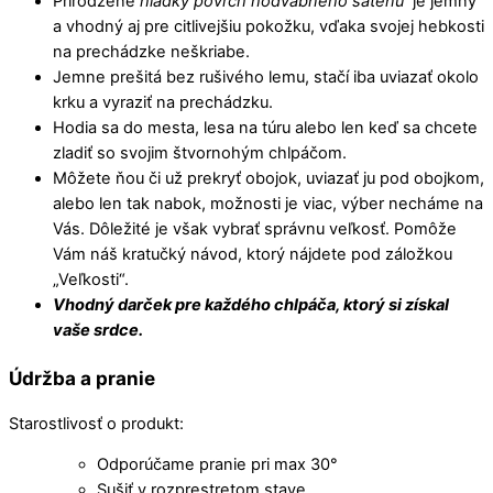
Prirodzene
hladký povrch hodvábneho saténu
je jemný
a vhodný aj pre citlivejšiu pokožku, vďaka svojej hebkosti
na prechádzke neškriabe.
Jemne prešitá bez rušivého lemu, stačí iba uviazať okolo
krku a vyraziť na prechádzku.
Hodia sa do mesta, lesa na túru alebo len keď sa chcete
zladiť so svojim štvornohým chlpáčom.
Môžete ňou či už prekryť obojok, uviazať ju pod obojkom,
alebo len tak nabok, možnosti je viac, výber necháme na
Vás. Dôležité je však vybrať správnu veľkosť. Pomôže
Vám náš kratučký návod, ktorý nájdete pod záložkou
„Veľkosti“.
Vhodný darček pre každého chlpáča, ktorý si získal
vaše srdce.
Údržba a pranie
Starostlivosť o produkt:
Odporúčame pranie pri max 30°
Sušiť v rozprestretom stave