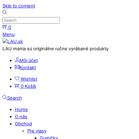
Skip to content
0
Menu
LAU mania sú originálne ručne vyrábané produkty
Môj účet
Kontakt
Wishlist
0
Košík
Search
Home
O nás
Obchod
Pre vlasy
Gumičky