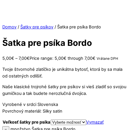
Domov
/
Šatky pre psíkov
/ Šatka pre psíka Bordo
Šatka pre psíka Bordo
5,00
€
–
7,00
€
Price range: 5,00€ through 7,00€
Vrátane DPH
Tvoje štvornohé zlatíčko je unikátna bytosť, ktorá by sa mala
od ostatných odlíšiť.
Naše klasické trojrohé šatky pre psíkov si vieš zladiť so svojou
gumičkou a tak budete nerozlučná dvojica.
Vyrobené v srdci Slovenska
Povrchový materiál: Silky satin
Veľkosť šatky pre psíka
Vymazať
množstvo Šatka pre psíka Bordo
−